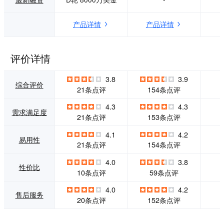
运作。凭借技术驱
才优势和组织大型
动、创新运营模
工程的丰富经验，
产品详情
产品详情
式、服务引领等核
航天信息以信息安
心优势，慧算账在
全为核心，重点发
改善服务过程中的
展金税、金融科技
用户体验、解决客
服务、智慧、网信
评价详情
户的实际痛点的基
产业，并积极拓展
础上不断革新升
海外市场。面向政
3.8
3.9
级，为中小企业解
府（行业）、企业
综合评价
21条点评
154条点评
决全生命周期财税
信息化市场，提供
服务需求。</p>
信息技术服务和一
4.3
4.3
需求满足度
体化解决方案，服
21条点评
153条点评
务近2000万政府客
户和企业用户，承
4.1
4.2
易用性
担“金税工程”“金卡
21条点评
154条点评
工程”“金盾工程”等
国家重点工程，是
4.0
3.8
性价比
国家大型信息化工
10条点评
59条点评
程和电子政务领域
的主要参与者。
4.0
4.2
售后服务
20条点评
152条点评