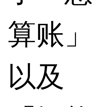
算账」
以及