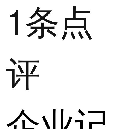
1条点
评
企业记