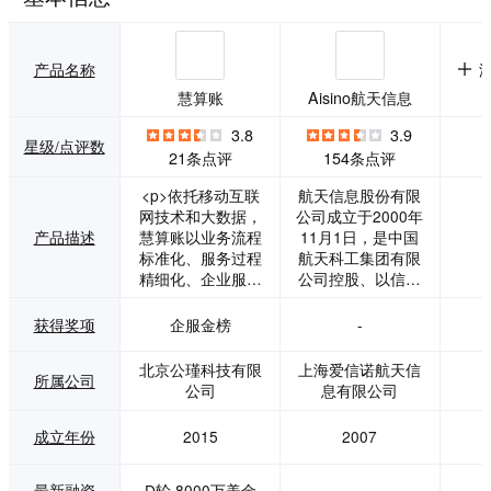
产品名称
慧算账
Aisino航天信息
3.8
3.9
星级/点评数
21条点评
154条点评
<p>依托移动互联
航天信息股份有限
网技术和大数据，
公司成立于2000年
产品描述
慧算账以业务流程
11月1日，是中国
标准化、服务过程
航天科工集团有限
精细化、企业服务
公司控股、以信息
规模化为目标，建
安全为核心技术的I
立市场营销体系、
T行业高新技术国有
获得奖项
企服金榜
-
获客体系、会计服
上市公司。2003年
务体系、渠道体
7月11日，在国内A
北京公瑾科技有限
上海爱信诺航天信
所属公司
系、培训体系、业
股市场挂牌上市
公司
息有限公司
务支撑体系、涉税
（SHA：60027
服务体系、增值服
1），是中国IT行业
成立年份
2015
2007
务体系等8大体系，
最具影响力的上市
实现基于服务客户
公司之一。 依托航
的平台化标准运营
天的技术优势、人
最新融资
D轮 8000万美金
-