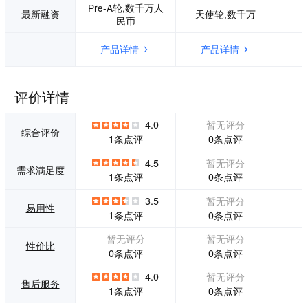
Pre-A轮,数千万人
18年6月28日，保
块链生态的头部安
最新融资
天使轮,数千万
民币
全网作为“全国区块
全公司，基于安全
链存证第一案”的独
团队二十年来在代
产品详情
产品详情
家技术支持方，所
码分析、操作系
提供的的区块链存
统、 ⼤数据等安全
证技术获得杭州互
业务领域的积累，
联网法院采信，成
提出了一整套渗透
评价详情
为司法体系认可的
测试、代码审计、
可信电子证据保全
应急响应、链上数
4.0
暂无评分
方式。
据监测， AML 反洗
综合评价
0条点评
1条点评
钱等安全与数据综
合解决方案，业务
4.5
暂无评分
覆盖区块链生态安
需求满足度
0条点评
1条点评
全的各个环节。 Pe
ckShield 团队因多
3.5
暂无评分
个关键安全漏洞发
易用性
0条点评
1条点评
现而广受业内关
注，被 etherscan.i
暂无评分
暂无评分
o 纳入智能合约安
性价比
0条点评
0条点评
全审计推荐名单，
同时跻身「以太坊
4.0
暂无评分
售后服务
赏金猎人」全球排
0条点评
1条点评
名 Top 3。