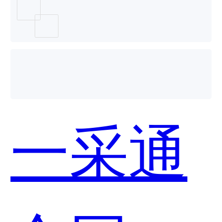
网哪个
好用？
一采通