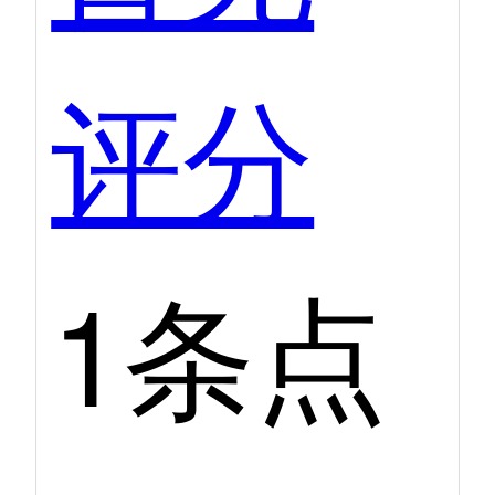
评分
1条点