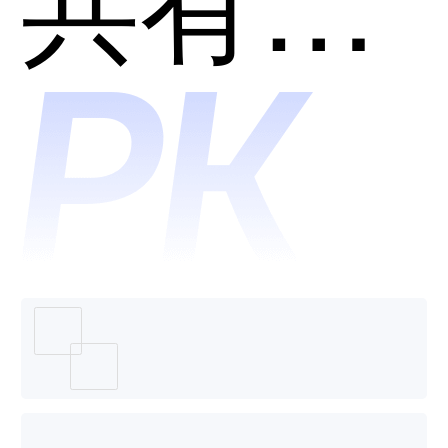
和眼控
科技-航