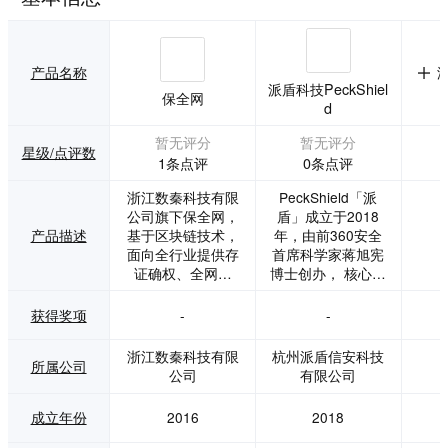
产品名称
派盾科技PeckShiel
保全网
d
暂无评分
暂无评分
星级/点评数
1条点评
0条点评
浙江数秦科技有限
PeckShield「派
公司旗下保全网，
盾」成⽴于2018
产品描述
基于区块链技术，
年，由前360安全
面向全行业提供存
首席科学家蒋旭宪
证确权、全网监
博士创办， 核心团
测、在线取证、在
队曾服务于360、In
线公证的完整流
tel、Juniper、Alib
获得奖项
-
-
程，为上百万用户
aba 等全球知名厂
提供数据权益一站
商， 团队成员多次
浙江数秦科技有限
杭州派盾信安科技
所属公司
式解决方案。 保全
原创发现底层核心
公司
有限公司
网区块链电子数据
安全漏洞获得各大
保全体系已获得司
厂商官方致谢。Pe
成立年份
2016
2018
法鉴定机构、公证
ckShield「派盾」
处等机构认可。 20
作为早期专注于区