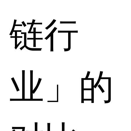
链行
业」的