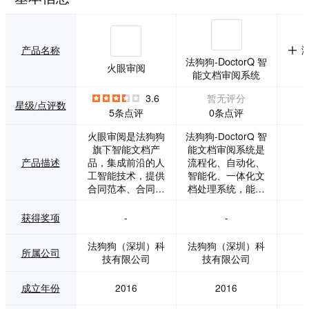
产品名称
法狗狗-DoctorQ 智
火眼审阅
能文档审阅系统
3.6
暂无评分
星级/点评数
0条点评
5条点评
火眼审阅是法狗狗
法狗狗-DoctorQ 智
旗下智能文档产
能文档审阅系统是
产品描述
品，集成前沿的人
流程化、自动化、
工智能技术，提供
智能化、一体化文
合同范本、合同起
档处理系统，能自
草、合同审查、合
动抽取文档中的关
同比对以及文档查
键信息、比对文档
获得奖项
-
-
重等功能服务，确
差异和审核文档潜
保用户在处理各类
在风险等。 产品优
法狗狗（深圳）科
法狗狗（深圳）科
所属公司
法律文件时能够得
势： 高效部署配置
技有限公司
技有限公司
到专业且深入的支
支持多渠道、多端
持，提升工作效率
口私有化部署，集
成立年份
2016
2016
与质量。
成企业已有OA、E
RP生态系统，赋能