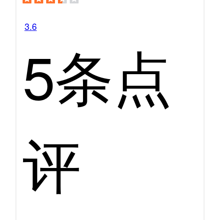
3.6
5条点
评