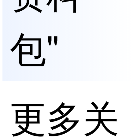
包"
更多关