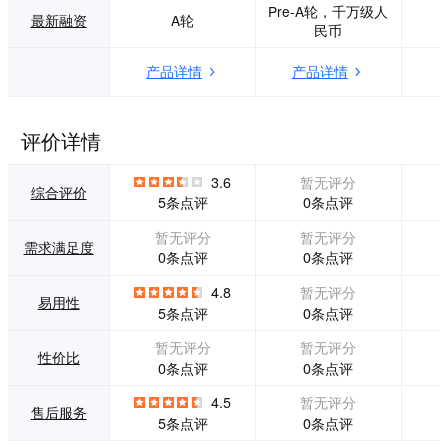
Pre-A轮，千万级人
企业降本增效的同
最新融资
A轮
民币
时，保护企业数据
隐私。 高精度OCR
产品详情
产品详情
识别 计算机视觉和
白然语言处理深度
融合，支持图片识
别、表格识别、文
评价详情
字识别等结构化与
非结构化数据处
3.6
暂无评分
理，图片版PDF识
综合评价
0条点评
5条点评
别准确率高达97%
以上99%准确识别
暂无评分
暂无评分
其他常见格式的办
需求满足度
0条点评
0条点评
公文档。 毫秒级G
PU图形处理器 整
4.8
暂无评分
体文件审查和文件
易用性
0条点评
5条点评
比对扫描版图片
时，常常会遇到速
暂无评分
暂无评分
度较慢的情况。法
性价比
0条点评
0条点评
狗狗独有的iGPU方
案能帮助客户提升
4.5
暂无评分
售后服务
图片文档的处理效
0条点评
5条点评
率至原来的10倍。