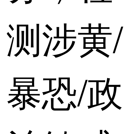
测涉黄/
暴恐/政