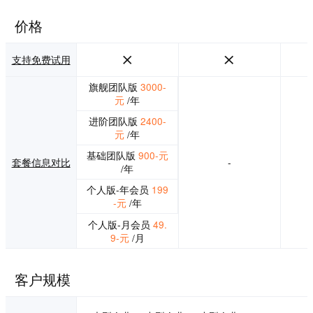
该解决方案不仅可
以快速运行和交
价格
付，并且价格要比
市面上所有的纯 G
PU方案成本低5
支持免费试用
0%。
旗舰团队版
3000-
元
/年
进阶团队版
2400-
元
/年
基础团队版
900-元
套餐信息对比
-
/年
个人版-年会员
199
-元
/年
个人版-月会员
49.
9-元
/月
客户规模