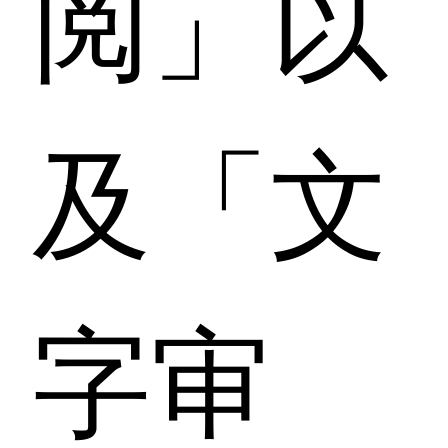
阅」以
及「文
字审