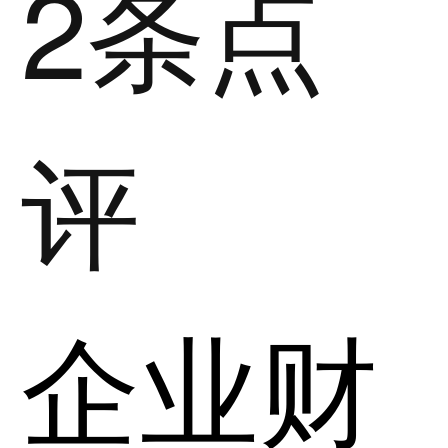
2条点
评
企业财