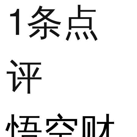
1条点
评
悟空财