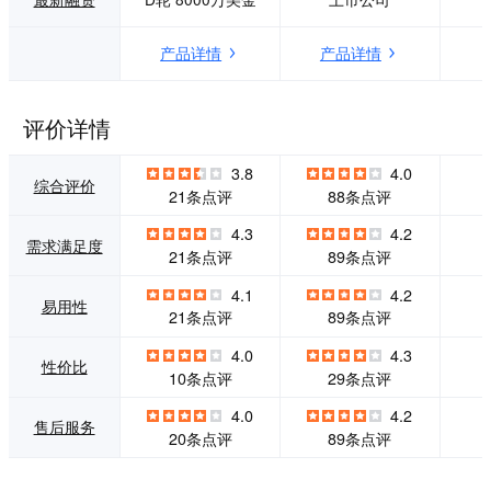
运作。凭借技术驱
上网就能用 · 多
动、创新运营模
端，手机电脑全能
产品详情
产品详情
式、服务引领等核
行 · 共享，多人同
心优势，慧算账在
时在线 · 安全，数
改善服务过程中的
据全在云端
用户体验、解决客
评价详情
户的实际痛点的基
础上不断革新升
3.8
4.0
级，为中小企业解
综合评价
21条点评
88条点评
决全生命周期财税
服务需求。</p>
4.3
4.2
需求满足度
21条点评
89条点评
4.1
4.2
易用性
21条点评
89条点评
4.0
4.3
性价比
10条点评
29条点评
4.0
4.2
售后服务
20条点评
89条点评