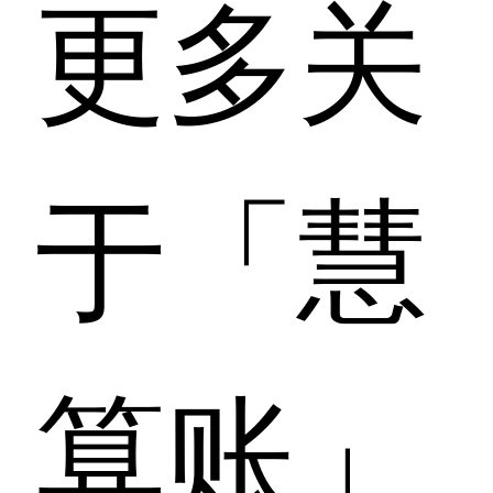
更多关
于「慧
算账」