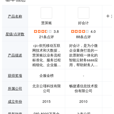
产品名称
慧算账
好会计
3.8
4.0
星级/点评数
21条点评
88条点评
<p>依托移动互联
好会计，是为小微
网技术和大数据，
企业量身打造的一
产品描述
慧算账以业务流程
款票财税一体化的
标准化、服务过程
智能云财务saas应
精细化、企业服务
用，帮助财务人员
规模化为目标，建
通过PC端、手机
立市场营销体系、
端、微信端随时随
获得奖项
企服金榜
-
获客体系、会计服
地管理现金银行、
务体系、渠道体
发票、往来、报
北京公瑾科技有限
畅捷通信息技术股
所属公司
系、培训体系、业
税、经营分析等，
公司
份有限公司
务支撑体系、涉税
高效智能提升小微
服务体系、增值服
企业的财务管理水
成立年份
2015
2010
务体系等8大体系，
平。 面向小微企业
实现基于服务客户
的一款专业云财务
的平台化标准运营
SAAS应用 · 方便，
最新融资
D轮 8000万美金
上市公司