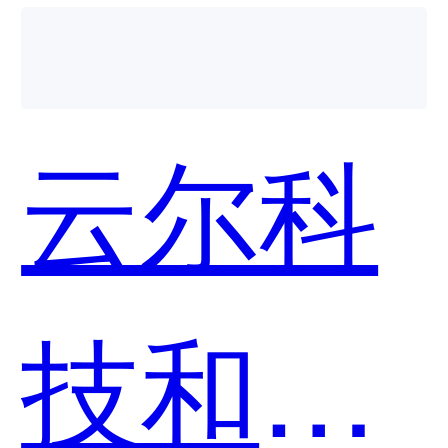
技
云尔科
PeckShi
技和榕