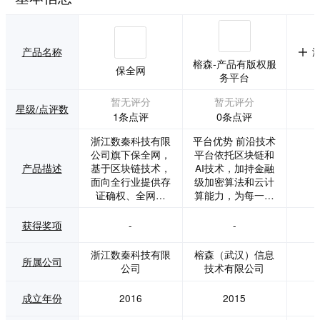
产品名称
榕森-产品有版权服
保全网
务平台
暂无评分
暂无评分
星级/点评数
1条点评
0条点评
浙江数秦科技有限
平台优势 前沿技术
公司旗下保全网，
平台依托区块链和
产品描述
基于区块链技术，
AI技术，加持金融
面向全行业提供存
级加密算法和云计
证确权、全网监
算能力，为每一层
测、在线取证、在
服务提供更安全可
线公证的完整流
信的基石。 权威效
获得奖项
-
-
程，为上百万用户
力 有效提高版权纠
提供数据权益一站
纷的解决效率，权
浙江数秦科技有限
榕森（武汉）信息
所属公司
式解决方案。 保全
威机构全流程见证
公司
技术有限公司
网区块链电子数据
证据链条，维权诉
保全体系已获得司
讼周期由3-8个月降
成立年份
2016
2015
法鉴定机构、公证
至20天。 普惠服务
处等机构认可。 20
普惠每一位创作