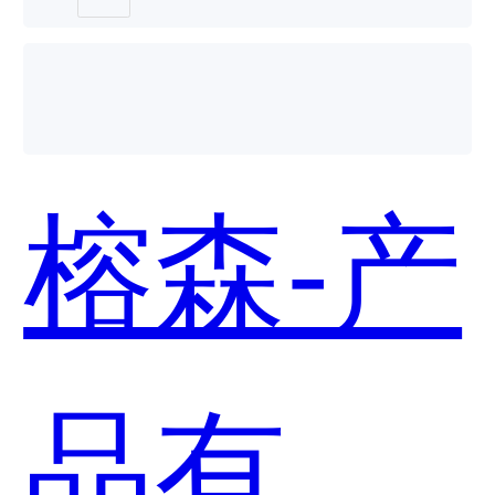
榕森-产
品有版