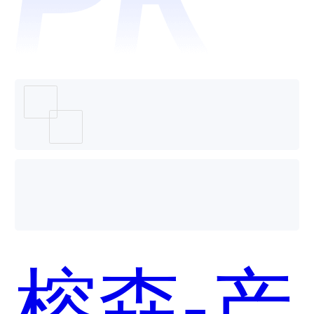
Compu
算数力
榕森-产