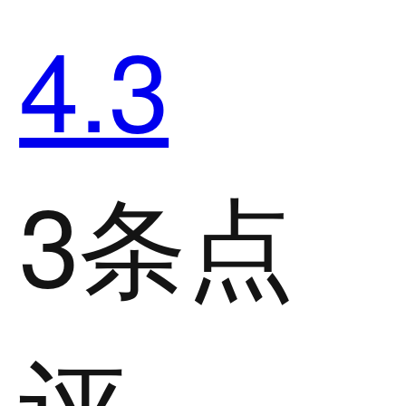
4.3
3条点
评