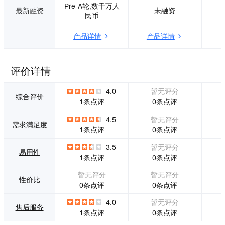
Pre-A轮,数千万人
18年6月28日，保
者，让原创作者/机
最新融资
未融资
民币
全网作为“全国区块
构“一次都不跑”就
链存证第一案”的独
实现版权保护，相
产品详情
产品详情
家技术支持方，所
关费用节首95%以
提供的的区块链存
上。
证技术获得杭州互
联网法院采信，成
评价详情
为司法体系认可的
可信电子证据保全
4.0
暂无评分
方式。
综合评价
0条点评
1条点评
4.5
暂无评分
需求满足度
0条点评
1条点评
3.5
暂无评分
易用性
0条点评
1条点评
暂无评分
暂无评分
性价比
0条点评
0条点评
4.0
暂无评分
售后服务
0条点评
1条点评