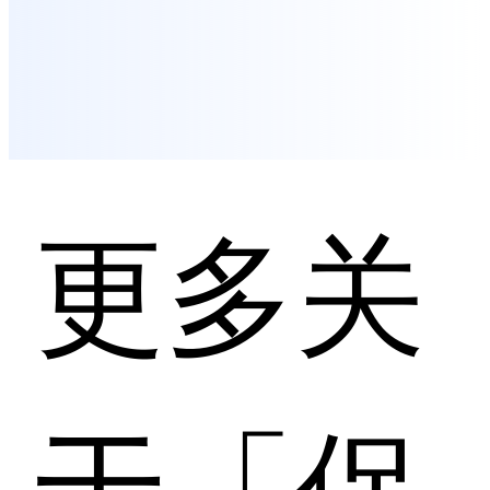
更多关
于「保