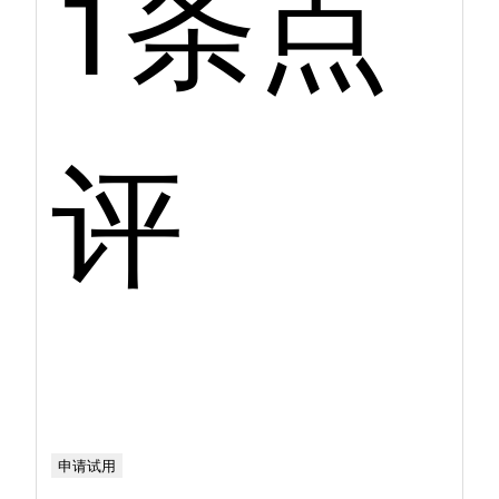
1条点
评
申请试用