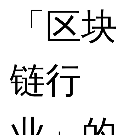
「区块
链行
业」的