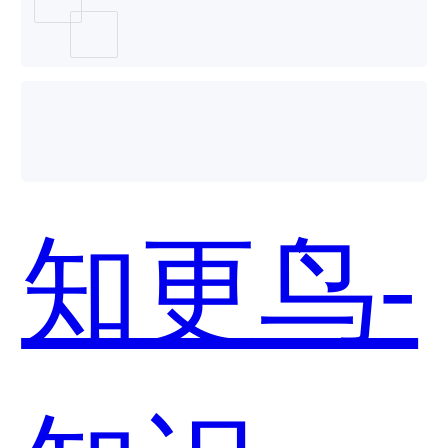
服务平
台哪个
知更鸟-
好用？