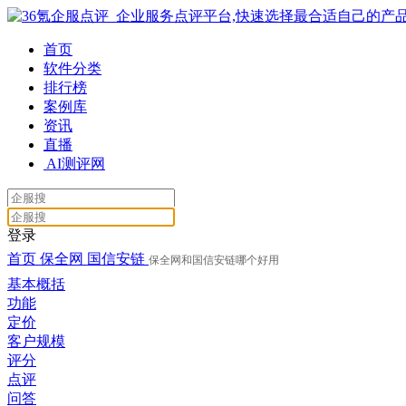
首页
软件分类
排行榜
案例库
资讯
直播
AI测评网
登录
首页
保全网
国信安链
保全网和国信安链哪个好用
基本概括
功能
定价
客户规模
评分
点评
问答