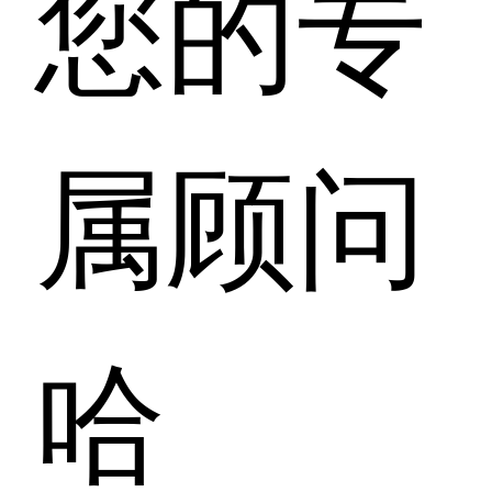
您的专
属顾问
哈