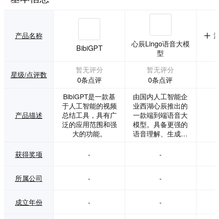
产品名称
心辰Lingo语音大模
BibiGPT
型
暂无评分
暂无评分
星级/点评数
0条点评
0条点评
BibiGPT是一款基
由国内人工智能企
于人工智能的视频
业西湖心辰推出的
产品描述
总结工具，具有广
一款端到端语音大
泛的应用范围和强
模型。具备更强的
大的功能。
语音理解、生成和
交互能力，为我们
带来了更加自然、
获得奖项
-
-
智能的人机对话体
验。
所属公司
-
-
成立年份
-
-