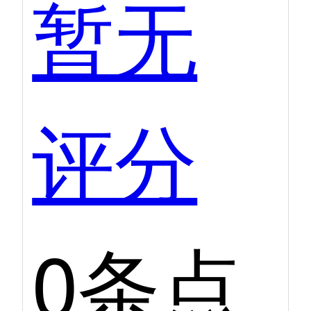
暂无
评分
0条点