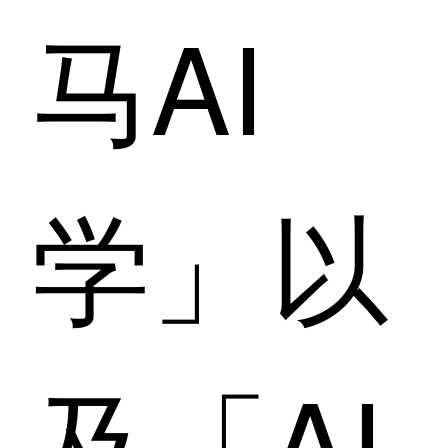
马AI
学」以
及「AI