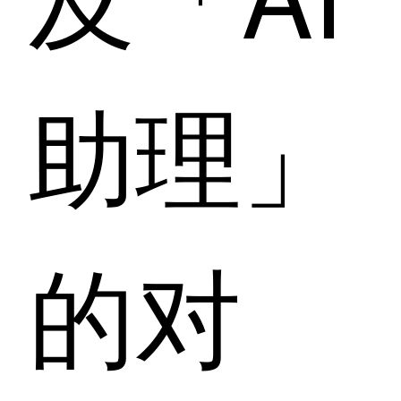
助理」
的对