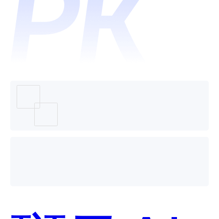
哪个好
用？