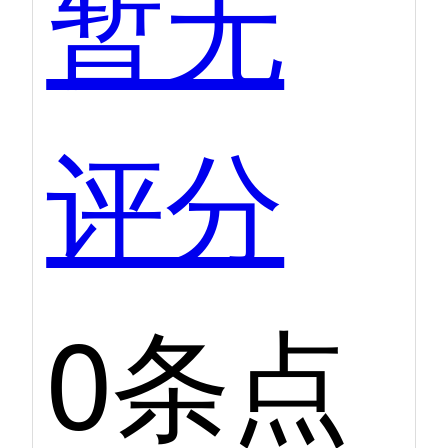
暂无
评分
0条点