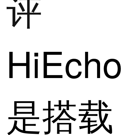
评
HiEcho
是搭载