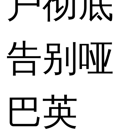
户彻底
告别哑
巴英