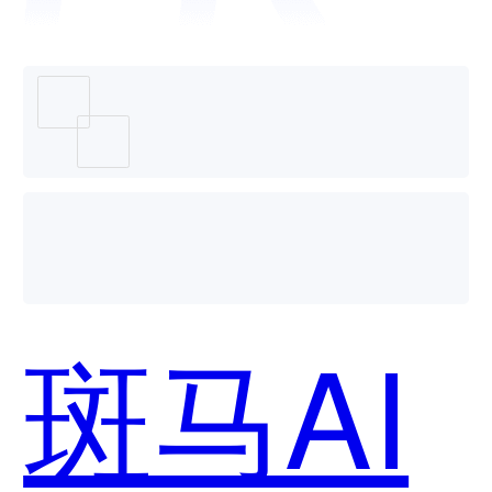
个好
用？
斑马AI