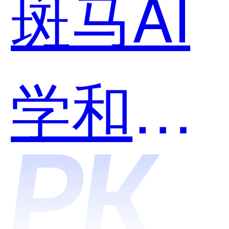
斑马AI
学和歌
者AI哪