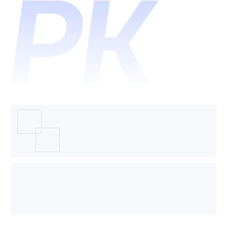
哪个好
用？