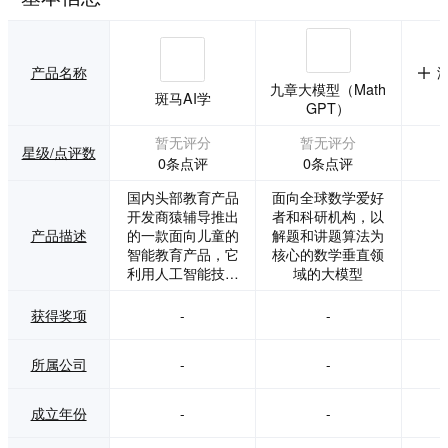
产品名称
九章大模型（Math
斑马AI学
GPT）
暂无评分
暂无评分
星级/点评数
0条点评
0条点评
国内头部教育产品
面向全球数学爱好
开发商猿辅导推出
者和科研机构，以
产品描述
的一款面向儿童的
解题和讲题算法为
智能教育产品，它
核心的数学垂直领
利用人工智能技术
域的大模型
来提供互动式的学
习体验。
获得奖项
-
-
所属公司
-
-
成立年份
-
-