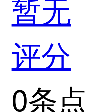
暂无
评分
0条点