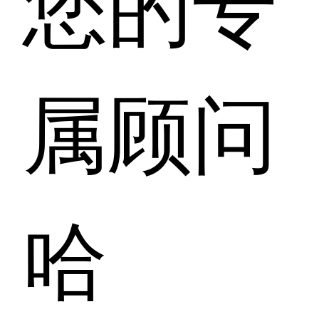
您的专
属顾问
哈