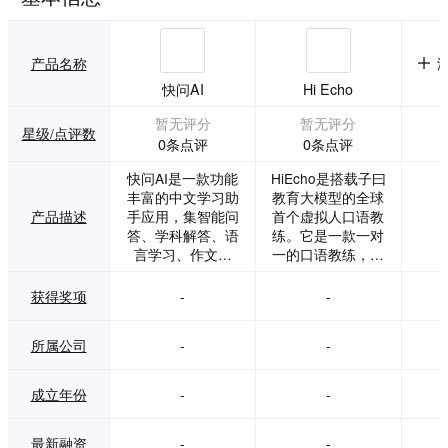
产品名称
快问AI
Hi Echo
暂无评分
暂无评分
星级/点评数
0条点评
0条点评
快问AI是一款功能
HiEcho是搭载子曰
丰富的中文学习助
教育大模型的全球
产品描述
手应用，集智能问
首个虚拟人口语教
答、学科解答、语
练。它是一款一对
言学习、作文写
一的口语教练，帮
作、娱乐聊天等多
助用户彻底告别哑
种功能于一体。它
巴英语。
获得奖项
-
-
基于最新的AI模
型，能够理解用户
所属公司
-
-
的各种问题或需
求，并生成对应的
答案和解决方案。
成立年份
-
-
最新融资
-
-