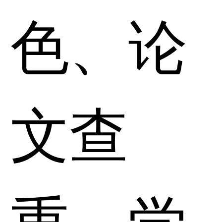
色、论
文查
重、学