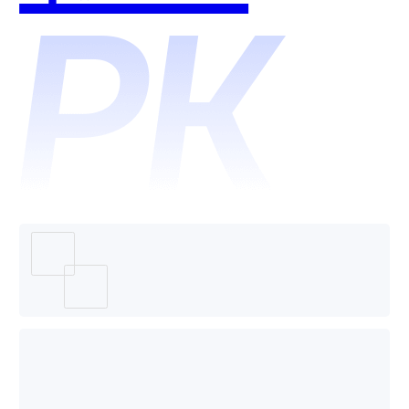
智脑哪
个好