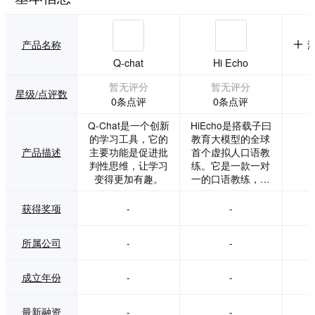
产品名称
Q-chat
Hi Echo
暂无评分
暂无评分
星级/点评数
0条点评
0条点评
Q-Chat是一个创新
HiEcho是搭载子曰
的学习工具，它的
教育大模型的全球
产品描述
主要功能是促进批
首个虚拟人口语教
判性思维，让学习
练。它是一款一对
变得更加有趣。
一的口语教练，帮
助用户彻底告别哑
巴英语。
获得奖项
-
-
所属公司
-
-
成立年份
-
-
最新融资
-
-