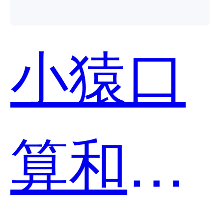
小猿口
算和Q-