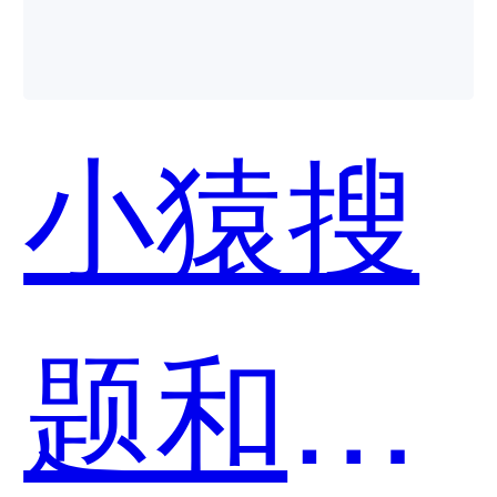
用？
小猿搜
题和Q-