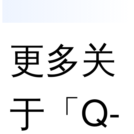
更多关
于「Q-