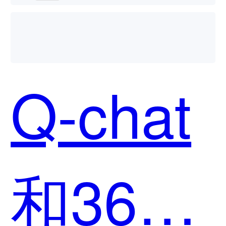
Q-chat
和360