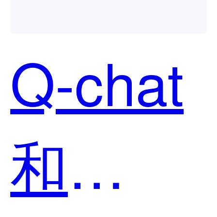
Q-chat
和