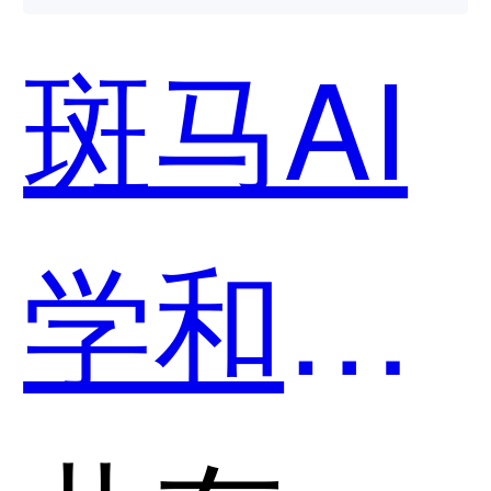
用？
斑马AI
学和Q-