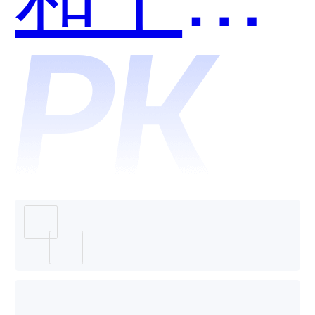
哪个好
用？