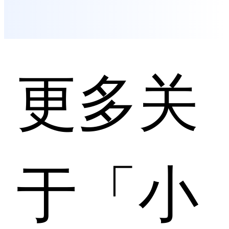
更多关
于「小