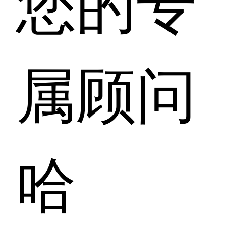
您的专
属顾问
哈