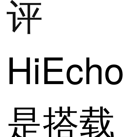
评
HiEcho
是搭载