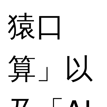
猿口
算」以