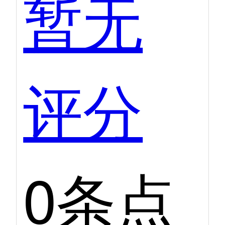
暂无
评分
0条点