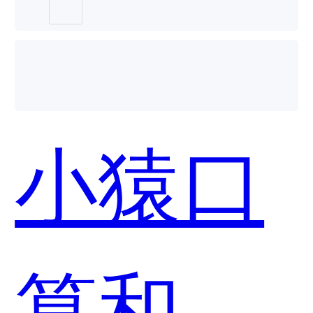
小猿口
算和Mo