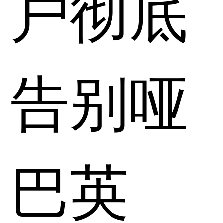
户彻底
告别哑
巴英