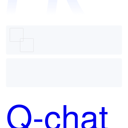
用？
Q-chat