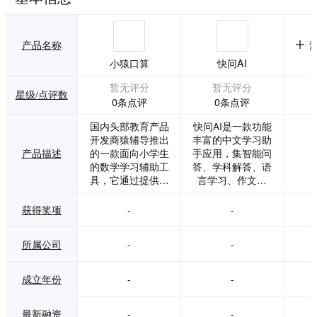
产品名称
小猿口算
快问AI
暂无评分
暂无评分
星级/点评数
0条点评
0条点评
国内头部教育产品
快问AI是一款功能
开发商猿辅导推出
丰富的中文学习助
产品描述
的一款面向小学生
手应用，集智能问
的数学学习辅助工
答、学科解答、语
具，它通过提供数
言学习、作文写
学题目的练习和答
作、娱乐聊天等多
案检查，帮助学生
种功能于一体。它
获得奖项
-
-
提高口算能力和数
基于最新的AI模
学学习兴趣。
型，能够理解用户
所属公司
-
-
的各种问题或需
求，并生成对应的
答案和解决方案。
成立年份
-
-
最新融资
-
-