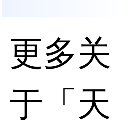
更多关
于「天