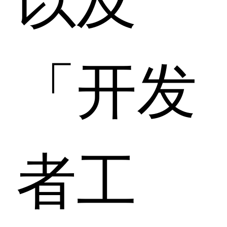
「开发
者工