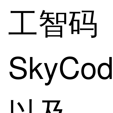
工智码
SkyCo
以及