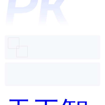
天工智
码
SkyCod