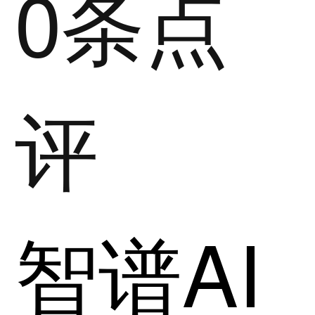
0条点
评
智谱AI