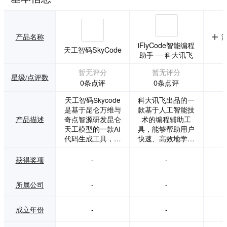
产品名称
iFlyCode智能编程
天工智码SkyCode
助手 — 科大讯飞
暂无评分
暂无评分
星级/点评数
0条点评
0条点评
天工智码Skycode
科大讯飞出品的一
是基于昆仑万维与
款基于人工智能技
产品描述
奇点智源研发昆仑
术的编程辅助工
天工模型的一款AI
具，能够帮助用户
代码生成工具，AI
快速、高效地学习
智能编程助手，轻
和编写代码。
松生成各种代码。
获得奖项
-
-
所属公司
-
-
成立年份
-
-