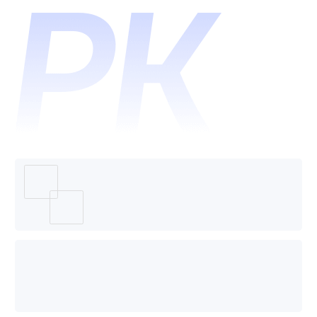
和
Imgcoo
哪个好