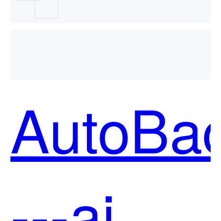
AutoBa
---ai后