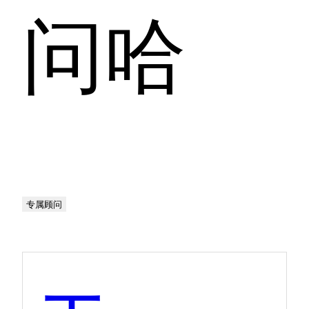
问哈
专属顾问