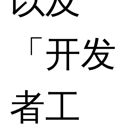
「开发
者工