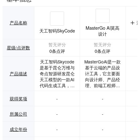
产品名称
MasterGo Al莫高
天工智码SkyCode
设计
暂无评分
暂无评分
星级/点评数
0条点评
0条点评
天工智码Skycode
MasterGoAl是一款
是基于昆仑万维与
基于云端的产品设
产品描述
奇点智源研发昆仑
计工具，它主要面
天工模型的一款AI
向设计师、产品经
代码生成工具，AI
理、前端工程师以
智能编程助手，轻
及有协同设计需求
松生成各种代码。
的产品设计团队
获得奖项
-
-
所属公司
-
-
成立年份
-
-