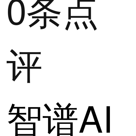
0条点
评
智谱AI