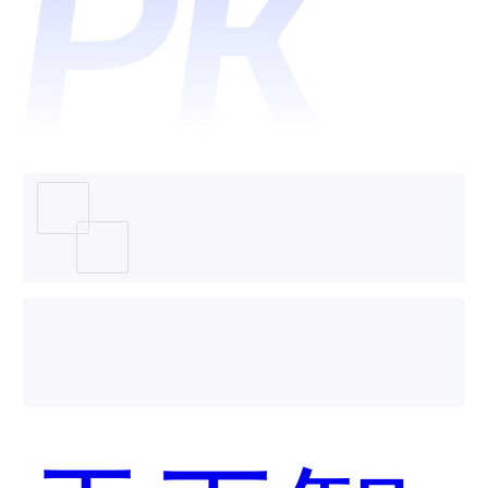
SkyCod
哪个好
用？