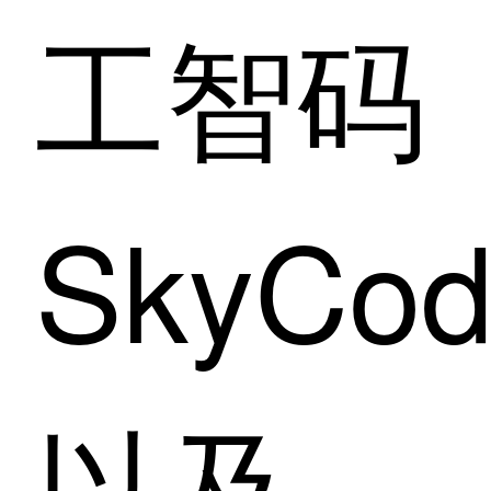
工智码
SkyCo
以及