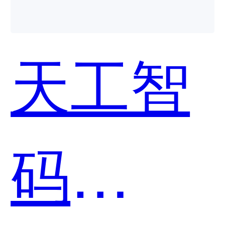
用？
天工智
码