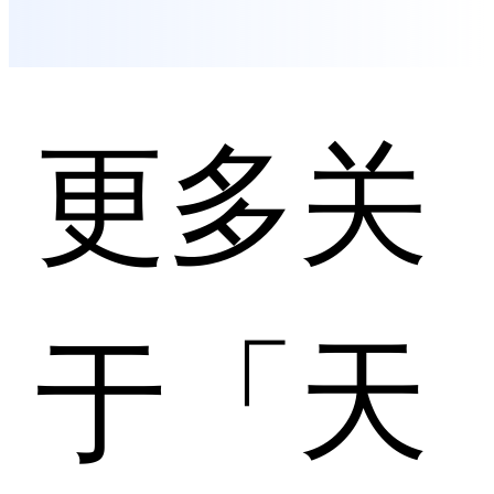
更多关
于「天