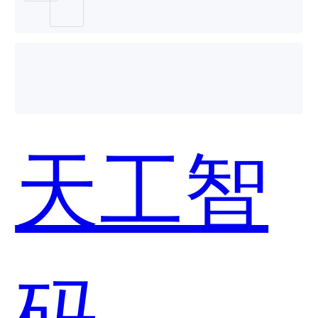
天工智
码 —