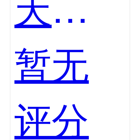
天工智码SkyCode
暂无
评分