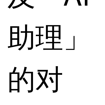
助理」
的对