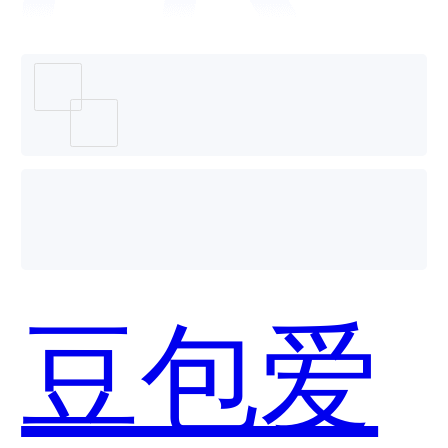
用？
豆包爱