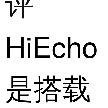
评
HiEcho
是搭载