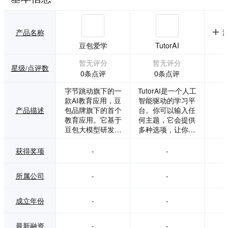
产品名称
豆包爱学
TutorAI
暂无评分
暂无评分
星级/点评数
0条点评
0条点评
字节跳动旗下的一
TutorAI是一个人工
款AI教育应用，豆
智能驱动的学习平
产品描述
包品牌旗下的首个
台。你可以输入任
教育应用。它基于
何主题，它会提供
豆包大模型研发，
多种选项，让你可
旨在为学习者提供
以学习这个主题。
智能化的学习体
获得奖项
-
-
验。
所属公司
-
-
成立年份
-
-
最新融资
-
-