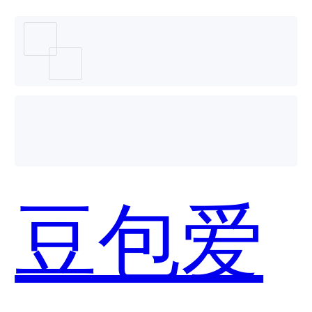
用？
豆包爱