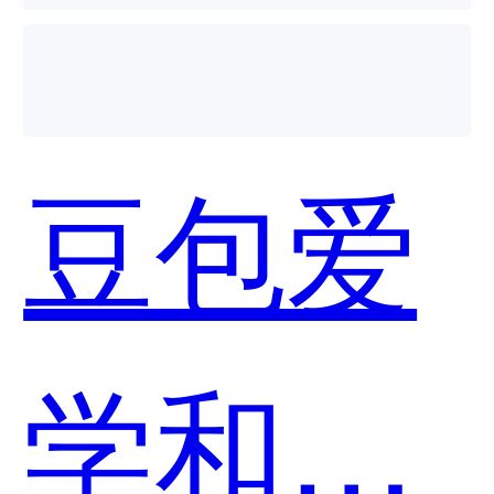
豆包爱
学和斑