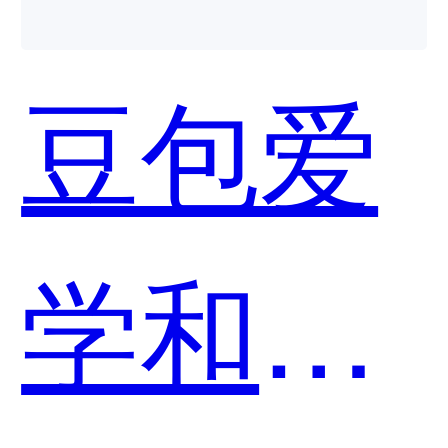
豆包爱
学和Mo