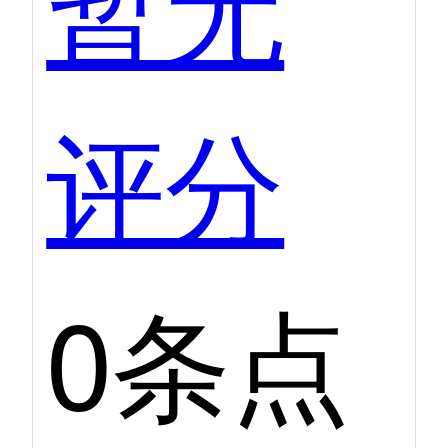
暂无
评分
0条点