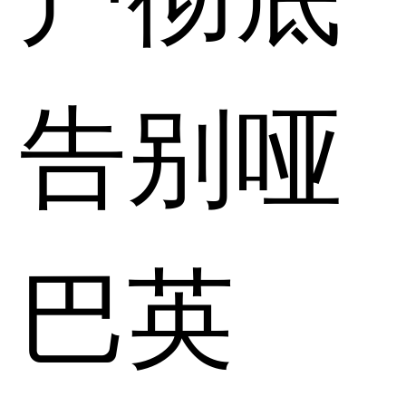
告别哑
巴英