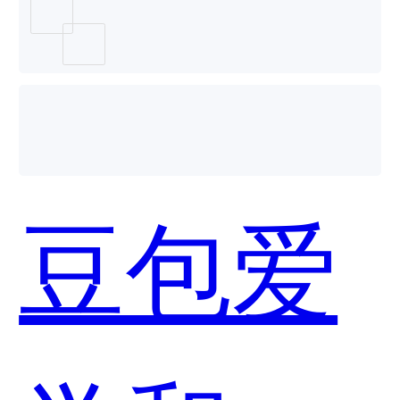
用？
豆包爱