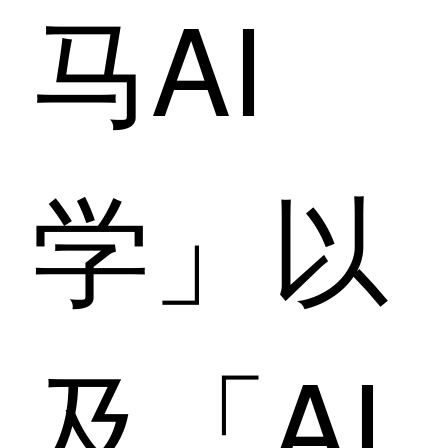
马AI
学」以
及「AI