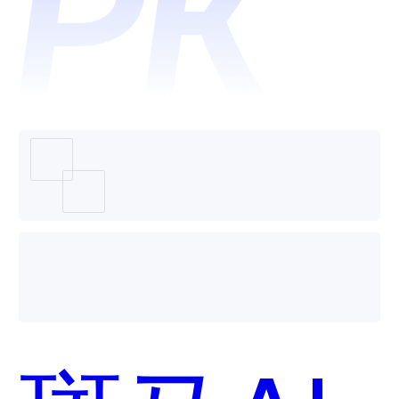
360智
脑哪个
好用？