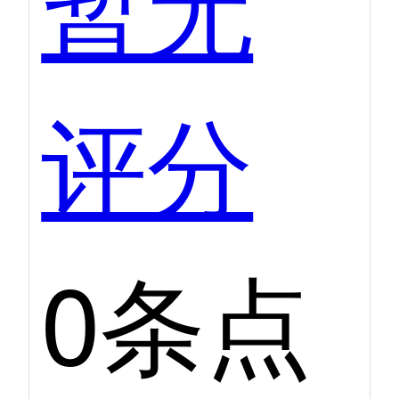
暂无
评分
0条点