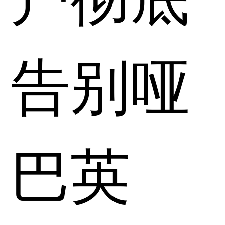
告别哑
巴英