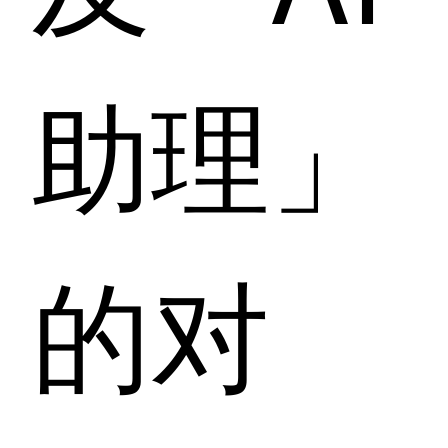
助理」
的对