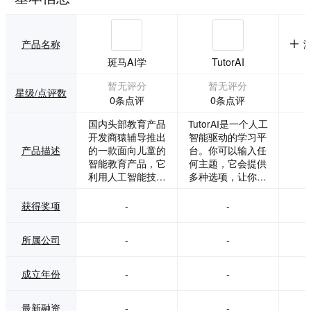
产品名称
斑马AI学
TutorAI
暂无评分
暂无评分
星级/点评数
0条点评
0条点评
国内头部教育产品
TutorAI是一个人工
开发商猿辅导推出
智能驱动的学习平
产品描述
的一款面向儿童的
台。你可以输入任
智能教育产品，它
何主题，它会提供
利用人工智能技术
多种选项，让你可
来提供互动式的学
以学习这个主题。
习体验。
获得奖项
-
-
所属公司
-
-
成立年份
-
-
最新融资
-
-