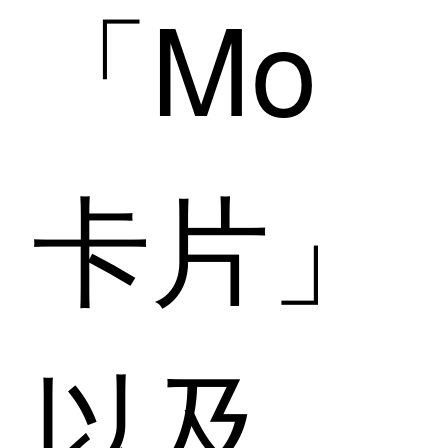
「Mo
卡片」
以及