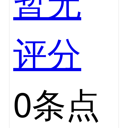
暂无
评分
0条点