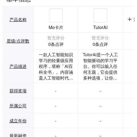
产品名称
Mo卡片
TutorAI
暂无评分
暂无评分
星级/点评数
0条点评
0条点评
一款人工智能知识
TutorAI是一个人工
学习的轻量级应用
智能驱动的学习平
产品描述
程序，堪称「AI百
台。你可以输入任
科全书」。内容涵
何主题，它会提供
盖人工智能时代下
多种选项，让你可
的诸多相关的较为
以学习这个主题。
专业的技术领域的
获得奖项
-
-
专有名词。
所属公司
-
-
成立年份
-
-
最新融资
-
-