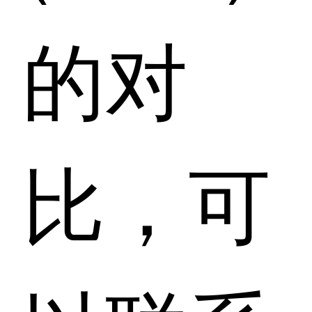
的对
比，可