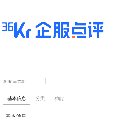
基本信息
分类
功能
基本信息