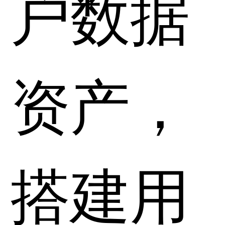
户数据
资产，
搭建用