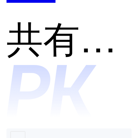
平台哪
XGov
共有分类：数据治理
个好
企业数
用？