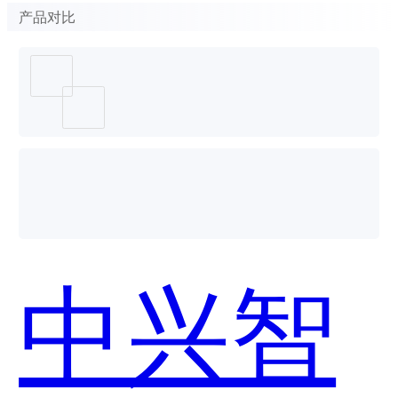
产品对比
中兴智