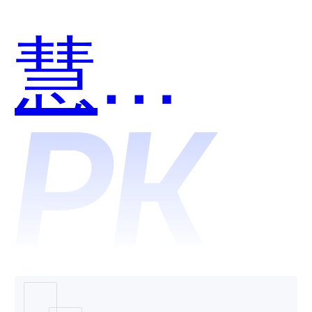
慧
DDMP
和数藏-