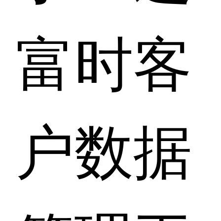
富时客
户数据