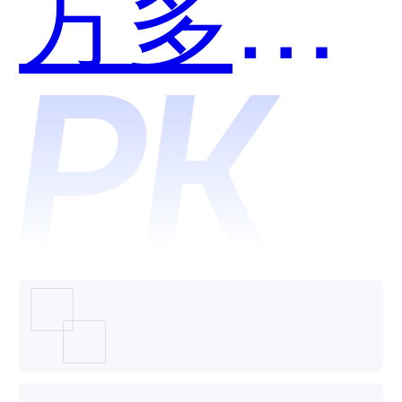
方多云
数据治
管理平
理平台
台和数