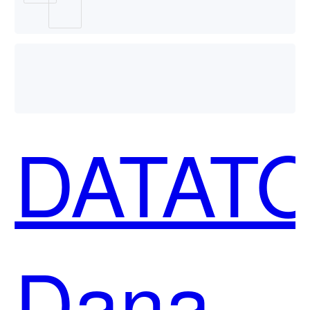
大数据
DATAT
治理平
DanaSt