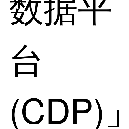
数据平
台
(CDP)