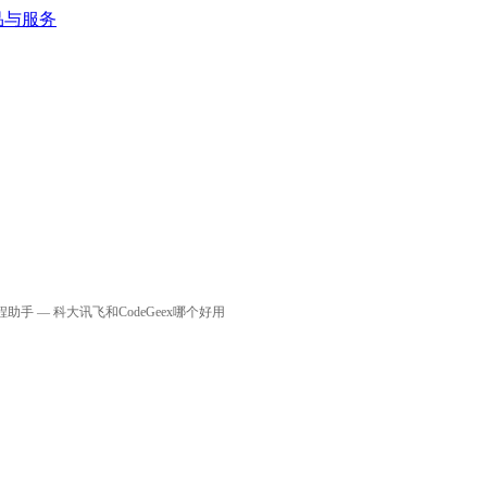
能编程助手 — 科大讯飞和CodeGeex哪个好用