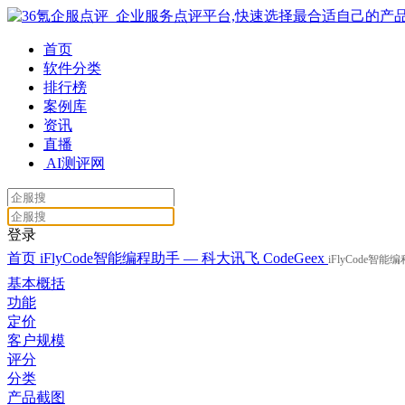
首页
软件分类
排行榜
案例库
资讯
直播
AI测评网
登录
首页
iFlyCode智能编程助手 — 科大讯飞
CodeGeex
iFlyCode智
基本概括
功能
定价
客户规模
评分
分类
产品截图