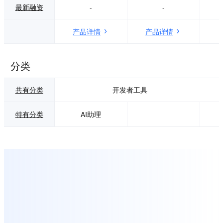
最新融资
-
-
在清晰的研发框架
内:先拆解原始需求
→做产品设计→定
产品详情
产品详情
技术方案→列可执
行任务清单。 在功
能覆盖上,MonkeyC
分类
ode具备双模融合
能力——既提供代
码补全(准确率92%
共有分类
开发者工具
+),也支持Agent模
式通过自然语言对
话完成全栈项目生
特有分类
AI助理
成。用户只需用自
然语言描述需求,AI
即可自动生成完整
项目结构、核心代
码与测试用例,并可
在线预览和下载完
整代码。平台还集
成了内置代码安全
扫描引擎,在代码生
成阶段实时检测权
限漏洞、数据泄露