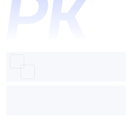
哪个好
用？