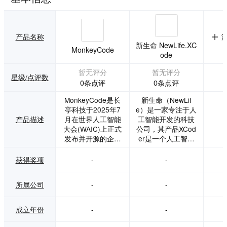
产品名称
新生命 NewLife.XC
MonkeyCode
ode
暂无评分
暂无评分
星级/点评数
0条点评
0条点评
MonkeyCode是长
新生命（NewLif
亭科技于2025年7
e）是一家专注于人
产品描述
月在世界人工智能
工智能开发的科技
大会(WAIC)上正式
公司，其产品XCod
发布并开源的企业
er是一个人工智能
级AI编程辅助平台,
编码助手，可以帮
由OpenAI Codex
助开发人员提高编
获得奖项
-
-
和Claude Code驱
码效率和质量。
动,同时对DeepSee
所属公司
-
-
k、Qwen、Kimi、
GLM等国产模型进
行了适配。其核心
成立年份
-
-
采用规范驱动开发
(SDD)流程,将AI框