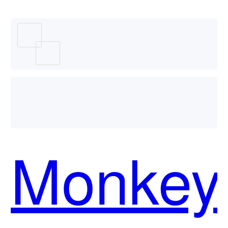
用？
Monkey