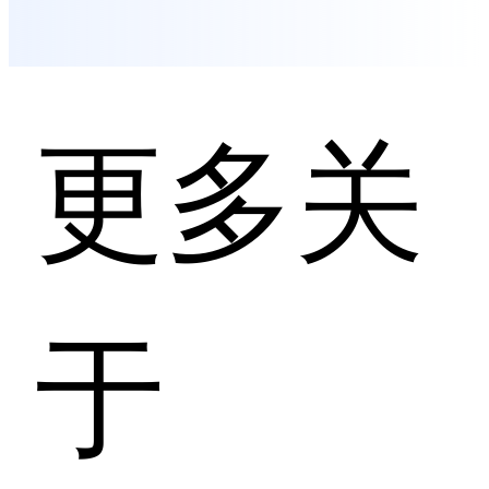
隐患等风险并提供
修复建议。 核心差
异化在于企业级安
全与管控设计:支持
一键私有化部署、
完全离线运行,所有
更多关
代码与交互数据留
存企业内网;提供远
超Cursor Team版
的企业级管理面板,
涵盖行为审计、权
限管控、安全配
置、数据统计四大
能力,支持全流程追
溯。产品已通过AG
于
PL-3.0协议开源,Git
Hub仓库公开,支持
企业二次开发与定
制。