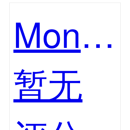
MonkeyCode
暂无