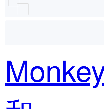
用？
Monkey