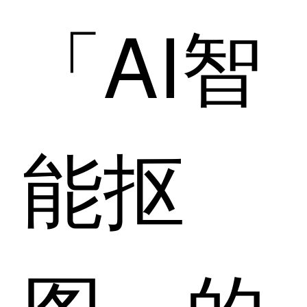
「AI智
能抠
图」的