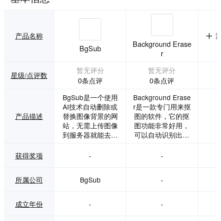
产品名称
Background Erase
BgSub
r
暂无评分
暂无评分
星级/点评数
0条点评
0条点评
BgSub是一个使用
Background Erase
AI技术自动删除或
r是一款专门用来抠
产品描述
替换图像背景的网
图的软件，它的抠
站，无需上传图像
图功能非常好用，
到服务器就能去除
可以自动识别出图
图像的背景，从根
片中的主体，同时
本上保护用户隐
还提供了手动抠图
获得奖项
-
-
私。
的功能。
所属公司
BgSub
-
成立年份
-
-