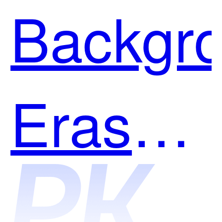
Backgr
Eraser
和