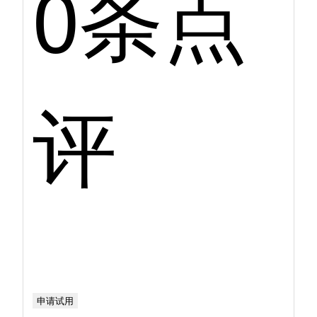
0条点
评
申请试用