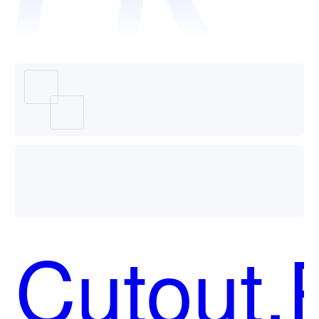
Mokker
AI哪个
Cutout.