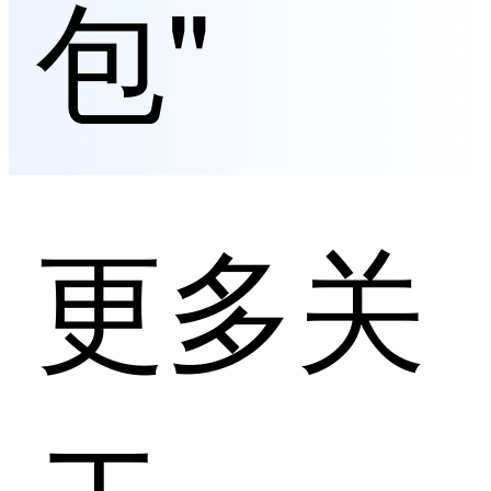
包"
更多关