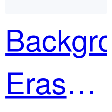
用？
Backgr
Eraser