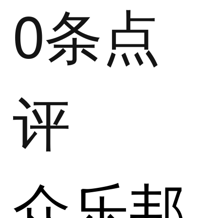
0条点
评
众乐邦