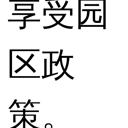
享受园
区政
策。