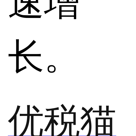
长。
优税猫