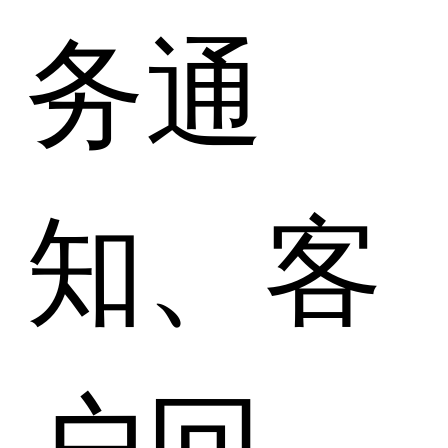
务通
知、客
户回