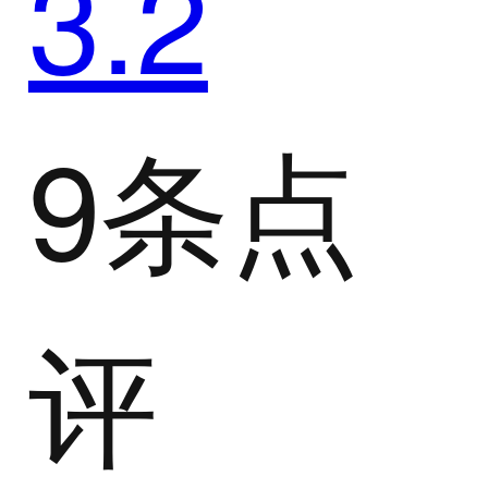
3.2
9条点
评