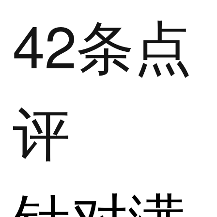
42条点
评
针对满