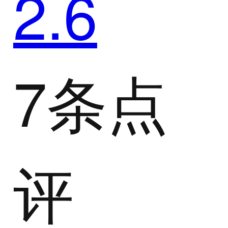
2.6
7条点
评