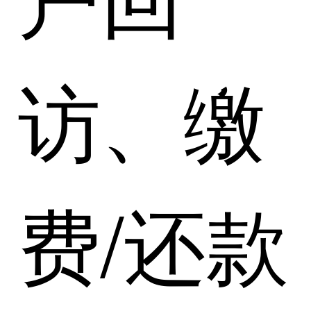
访、缴
费/还款