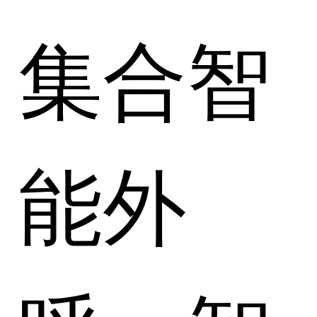
集合智
能外