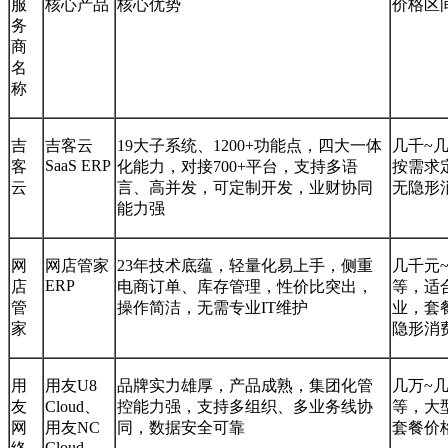
服
核心产品
核心优势
价格区
务
商
名
称
吉
吉客云
19大子系统、1200+功能点，四大一体
几千~
SaaS ERP
客
化能力，对接700+平台，支持多语
按需求
云
言、高并发，可定制开发，业财协同
无隐形
能力强
网
网店管家
23年技术底蕴，轻量化易上手，侧重
几千元
ERP
店
电商订单、库存管理，性价比突出，
等，适
管
操作简洁，无需专业IT维护
业，套
家
隐形消
用
用友U8
品牌实力雄厚，产品成熟，集团化管
几万~
友
Cloud、
控能力强，支持多组织、多业务线协
等，大
网
用友NC
同，数据安全可靠
套餐价
Cloud