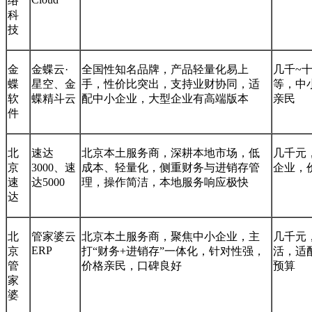
络
科
技
金
金蝶云·
全国性知名品牌，产品轻量化易上
几千~
蝶
星空、金
手，性价比突出，支持业财协同，适
等，中
软
蝶精斗云
配中小企业，大型企业有高端版本
亲民
件
北
速达
北京本土服务商，深耕本地市场，低
几千元
京
3000、速
成本、轻量化，侧重财务与进销存管
企业，
速
达5000
理，操作简洁，本地服务响应极快
达
北
管家婆云
北京本土服务商，聚焦中小企业，主
几千元
ERP
京
打“财务+进销存”一体化，针对性强，
活，适
管
价格亲民，口碑良好
预算
家
婆