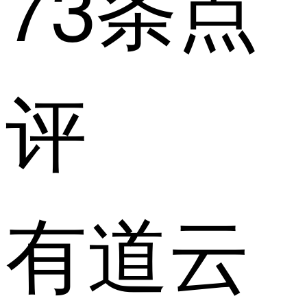
73条点
评
有道云