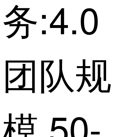
务:4.0
团队规
模 50-