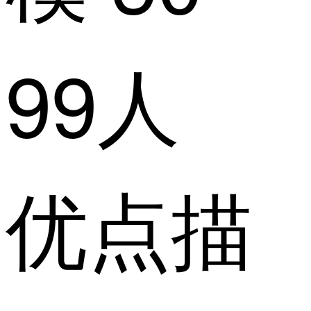
99人
优点描