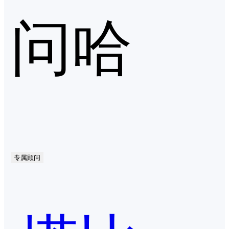
问哈
专属顾问