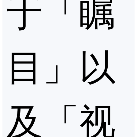
于「瞩
目」以
及「视