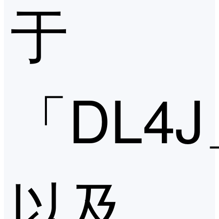
于
「DL4
以及