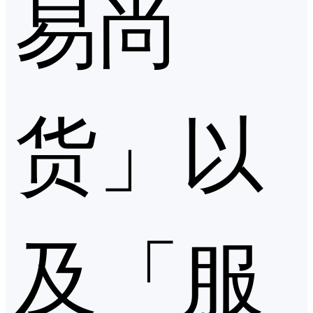
易尚
货」以
及「服