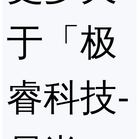
于「极
睿科技-