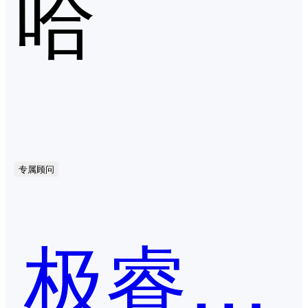
哈
专属顾问
极睿科技-易尚货