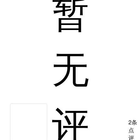
暂
无
评
2条
点
评