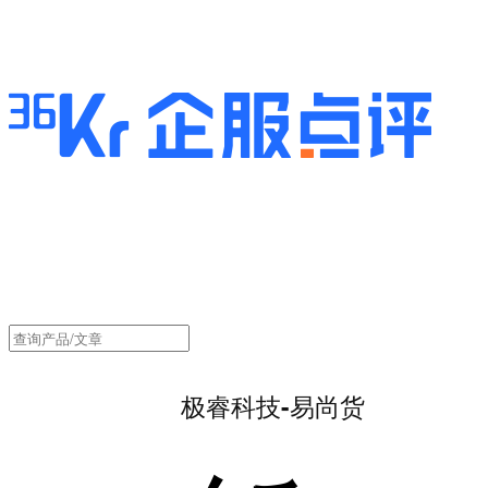
极睿科技-易尚货