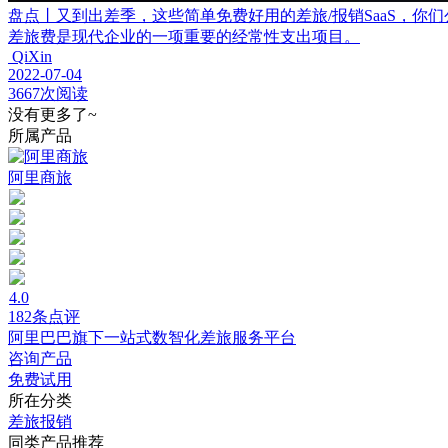
盘点丨又到出差季，这些简单免费好用的差旅/报销SaaS，你
差旅费是现代企业的一项重要的经常性支出项目。
QiXin
2022-07-04
3667次阅读
没有更多了~
所属产品
阿里商旅
4.0
182条点评
阿里巴巴旗下一站式数智化差旅服务平台
咨询产品
免费试用
所在分类
差旅报销
同类产品推荐