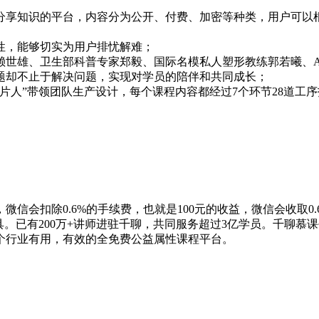
分享知识的平台，内容分为公开、付费、加密等种类，用户可以根
，能够切实为用户排忧解难；

雄、卫生部科普专家郑毅、国际名模私人塑形教练郭若曦、A+HI
却不止于解决问题，实现对学员的陪伴和共同成长；

片人”带领团队生产设计，每个课程内容都经过7个环节28道工
信会扣除0.6%的手续费，也就是100元的收益，微信会收取
具。已有200万+讲师进驻千聊，共同服务超过3亿学员。千聊
个行业有用，有效的全免费公益属性课程平台。