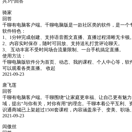
共3个回答
骑家
回答
千聊有电脑客户端。千聊电脑版是一款社区类的软件，是一个
软件特色：

1、1分钟完成创建、支持语音图文直播、直播过程清晰无卡顿。
2、内容实时保存，随时可回放、支持送礼打赏评论聊天。

3、 互动丰富不受时间场合流量限制、一台手机搞定直播。

使用方法：

千聊电脑版软件分为首页、动态、我的课程、个人中心等，软
可以观看各类直播。
收起
2021-09-23
唐飞莲
回答
千聊有电脑客户端。千聊围绕“让家庭更幸福、让自己更有魅力
域，提出“与你有关，对你有用”的理念。千聊本着公平互利
识通商城已上架超过1500套课程，内容涵盖亲子、变美、职场
2021-09-23
闾傲丝