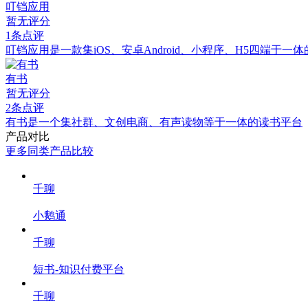
叮铛应用
暂无评分
1条点评
叮铛应用是一款集iOS、安卓Android、小程序、H5四端
有书
暂无评分
2条点评
有书是一个集社群、文创电商、有声读物等于一体的读书平台
产品对比
更多同类产品比较
千聊
小鹅通
千聊
短书-知识付费平台
千聊