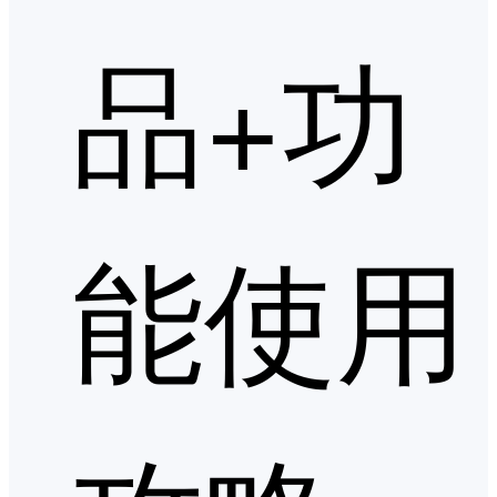
品+功
能使用