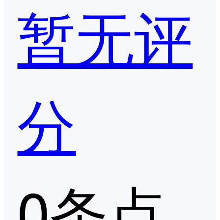
暂无评
分
0条点