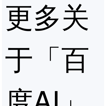
更多关
于「百
度AI」