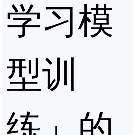
学习模
型训
练」的