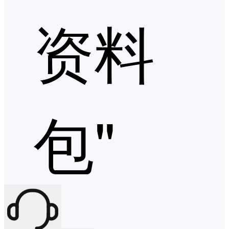
资料
包"