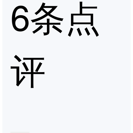
6条点
评