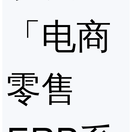
「电商
零售