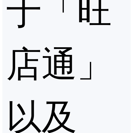
于「旺
店通」
以及