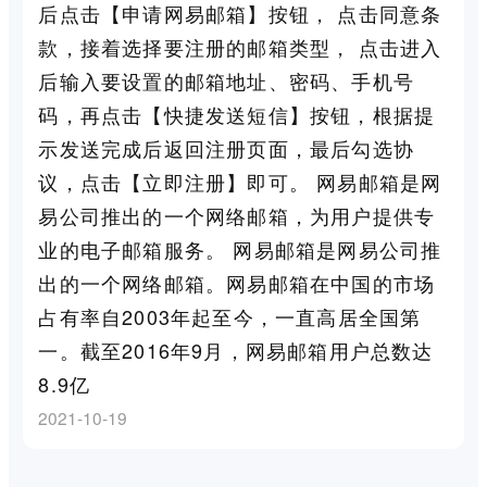
后点击【申请网易邮箱】按钮， 点击同意条
款，接着选择要注册的邮箱类型， 点击进入
后输入要设置的邮箱地址、密码、手机号
码，再点击【快捷发送短信】按钮，根据提
示发送完成后返回注册页面，最后勾选协
议，点击【立即注册】即可。 网易邮箱是网
易公司推出的一个网络邮箱，为用户提供专
业的电子邮箱服务。 网易邮箱是网易公司推
出的一个网络邮箱。网易邮箱在中国的市场
占有率自2003年起至今，一直高居全国第
一。截至2016年9月，网易邮箱用户总数达
8.9亿
2021-10-19