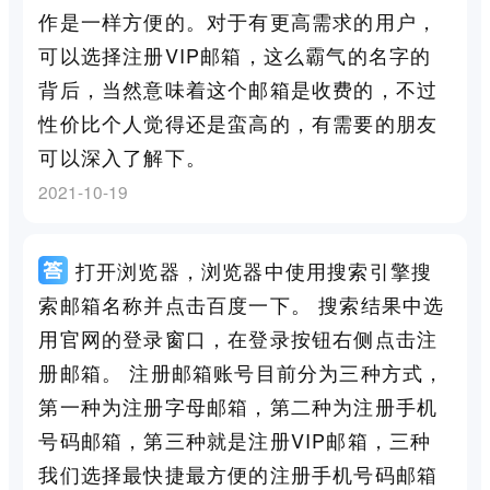
作是一样方便的。对于有更高需求的用户，
可以选择注册VIP邮箱，这么霸气的名字的
背后，当然意味着这个邮箱是收费的，不过
性价比个人觉得还是蛮高的，有需要的朋友
可以深入了解下。
2021-10-19
打开浏览器，浏览器中使用搜索引擎搜
索邮箱名称并点击百度一下。 搜索结果中选
用官网的登录窗口，在登录按钮右侧点击注
册邮箱。 注册邮箱账号目前分为三种方式，
第一种为注册字母邮箱，第二种为注册手机
号码邮箱，第三种就是注册VIP邮箱，三种
我们选择最快捷最方便的注册手机号码邮箱