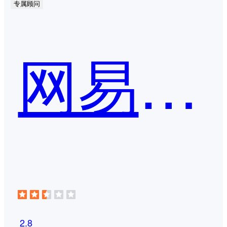
专属顾问
网易邮箱
2.8