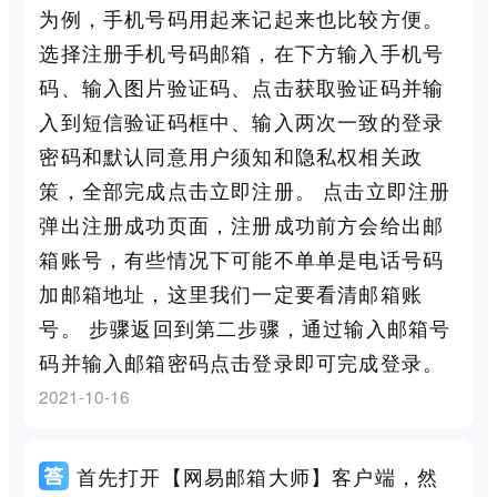
为例，手机号码用起来记起来也比较方便。
选择注册手机号码邮箱，在下方输入手机号
码、输入图片验证码、点击获取验证码并输
入到短信验证码框中、输入两次一致的登录
密码和默认同意用户须知和隐私权相关政
策，全部完成点击立即注册。 点击立即注册
弹出注册成功页面，注册成功前方会给出邮
箱账号，有些情况下可能不单单是电话号码
加邮箱地址，这里我们一定要看清邮箱账
号。 步骤返回到第二步骤，通过输入邮箱号
码并输入邮箱密码点击登录即可完成登录。
2021-10-16
首先打开【网易邮箱大师】客户端，然