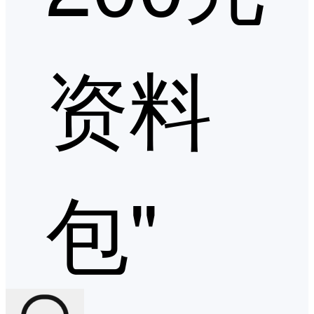
资料
包"