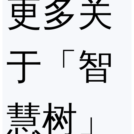
更多关
于「智
慧树」