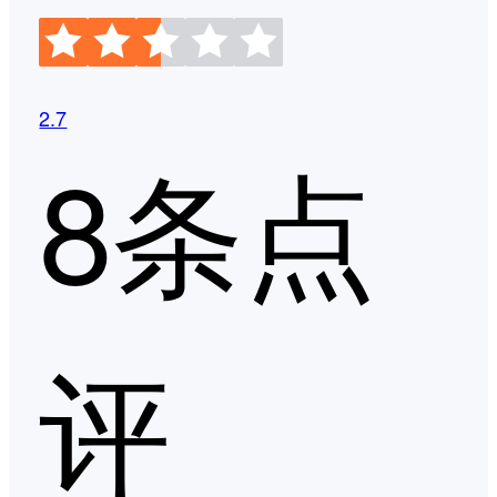
2.7
8条点
评