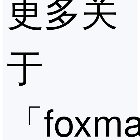
更多关
于
「foxma