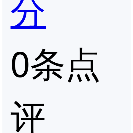
分
0条点
评