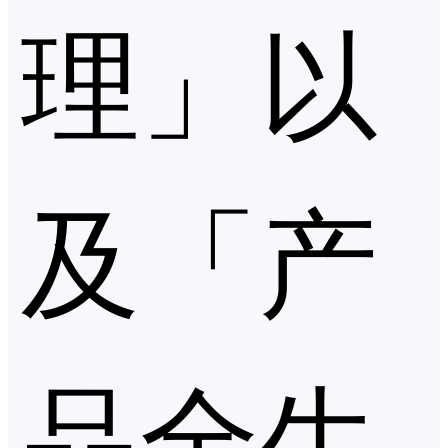
理」以
及「产
品全生