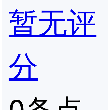
暂无评
分
0条点