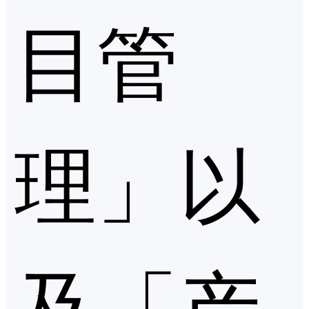
目管
理」以
及「产