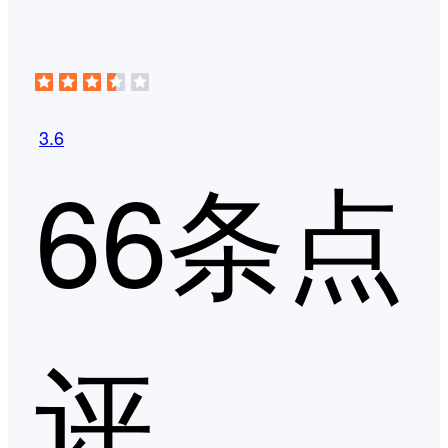
3.6
66条点
评