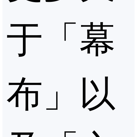
于「幕
布」以