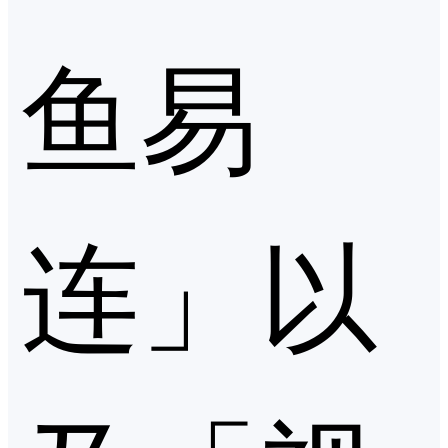
鱼易
连」以