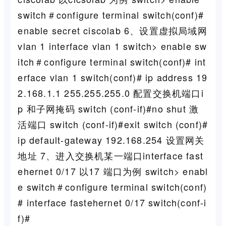
switch＃configure terminal switch(conf)#
enable secret ciscolab 6、设置虚拟局域网
vlan 1 interface vlan 1 switch> enable sw
itch＃configure terminal switch(conf)# int
erface vlan 1 switch(conf)# ip address 19
2.168.1.1 255.255.255.0 配置交换机端口i
p 和子网掩码 switch (conf-if)#no shut 激
活端口 switch (conf-if)#exit switch (conf)#
ip default-gateway 192.168.254 设置网关
地址 7、进入交换机某一端口interface fast
ehernet 0/17 以17 端口为例 switch> enabl
e switch＃configure terminal switch(conf)
# interface fastehernet 0/17 switch(conf-i
f)#