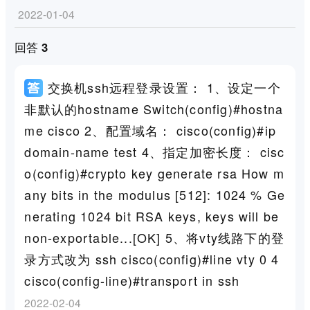
2022-01-04
回答 3
交换机ssh远程登录设置： 1、设定一个
非默认的hostname Switch(config)#hostna
me cisco 2、配置域名： cisco(config)#ip
domain-name test 4、指定加密长度： cisc
o(config)#crypto key generate rsa How m
any bits in the modulus [512]: 1024 % Ge
nerating 1024 bit RSA keys, keys will be
non-exportable...[OK] 5、将vty线路下的登
录方式改为 ssh cisco(config)#line vty 0 4
cisco(config-line)#transport in ssh
2022-02-04