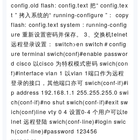
config.old flash: config.text 把“ config.tex
t ” 拷入系统的“ running-configure ”： copy
flash: config.text system : running-config
ure 重新设置密码并保存。 3、交换机telnet
远程登录设置： switch>en switch＃config
ure terminal swich(conf)#enable passwor
d cisco 以cisco 为特权模式密码 swich(con
f)#interface vlan 1 以vlan 1端口作为远程
登录的接口，其他端口亦可 swich(conf-if)#i
p address 192.168.1.1 255.255.255.0 swi
ch(conf-if)#no shut swich(conf-if)#exit sw
ich(conf)line vty 0 4 设置0-4 个用户可以te
lnet 远程登陆 swich(conf-line)#login swic
h(conf-line)#password 123456