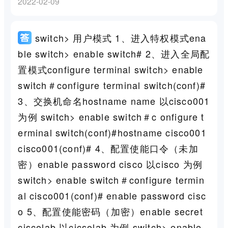
2022-02-09
switch> 用户模式 1、进入特权模式ena
ble switch> enable switch# 2、进入全局配
置模式configure terminal switch> enable
switch＃configure terminal switch(conf)#
3、交换机命名hostname name 以cisco001
为例 switch> enable switch＃c onfigure t
erminal switch(conf)#hostname cisco001
cisco001(conf)# 4、配置使能口令（未加
密）enable password cisco 以cisco 为例
switch> enable switch＃configure termin
al cisco001(conf)# enable password cisc
o 5、配置使能密码（加密）enable secret
ciscolab 以cicsolab 为例 switch> enable