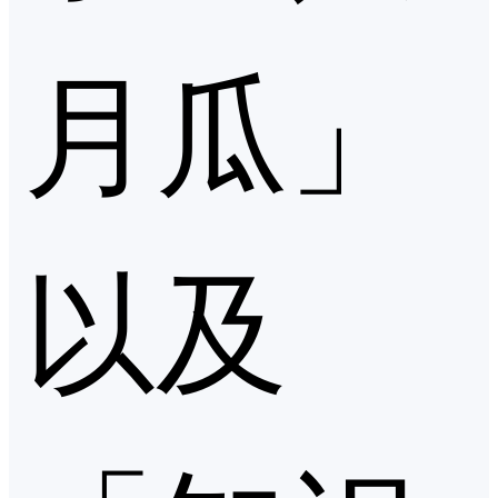
月瓜」
以及