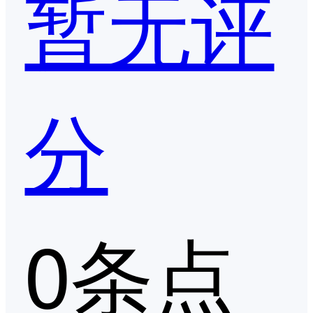
暂无评
分
0条点