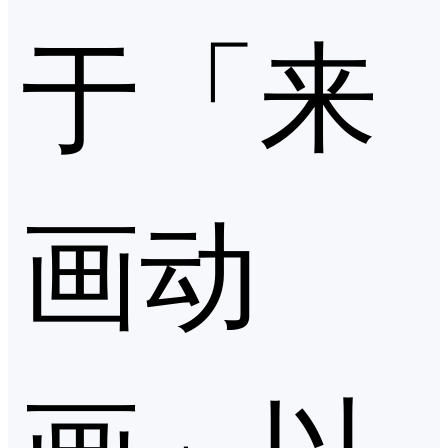
于「来
画动
画」以