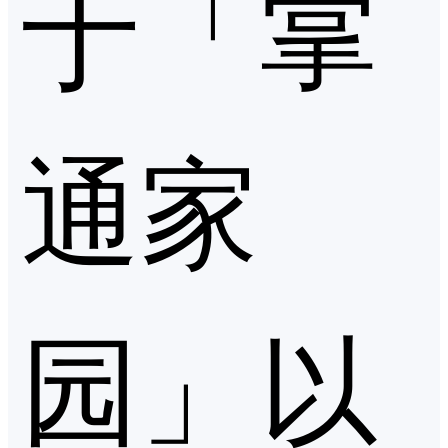
于「掌
通家
园」以