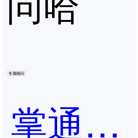
问哈
专属顾问
掌通家园