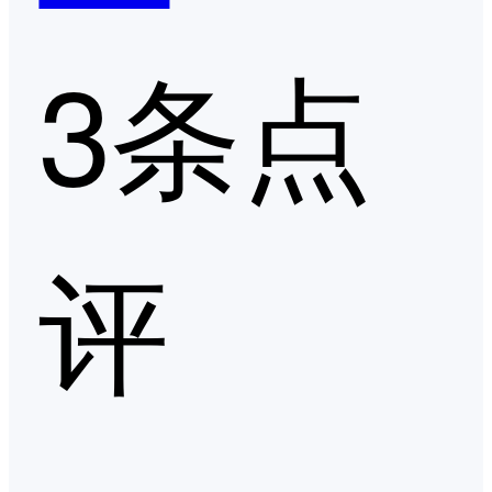
3条点
评