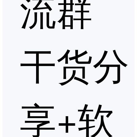
流群
干货分
享+软