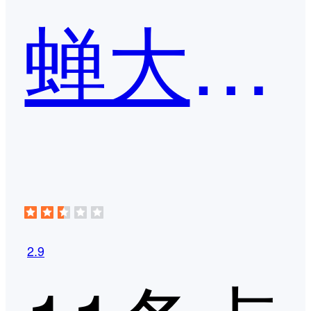
蝉大师-蝉应用
2.9