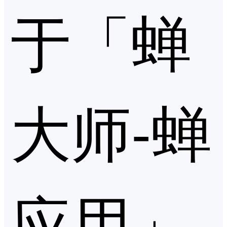
于「蝉
大师-蝉
应用」