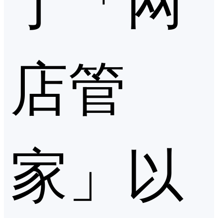
店管
家」以