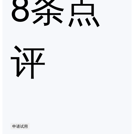
8条点
评
申请试用