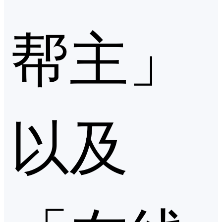
帮主」
以及