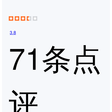
3.8
71条点
评