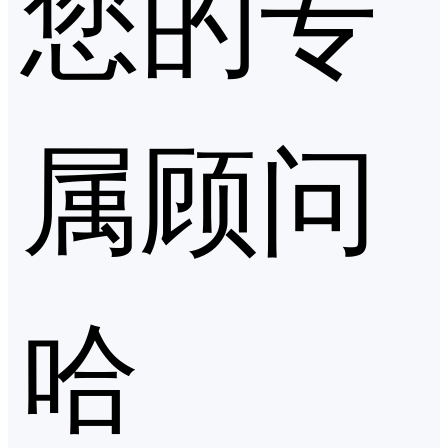
您的专
属顾问
哈