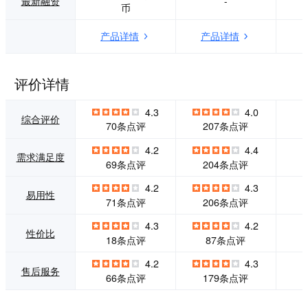
最新融资
-
币
一系列专业水准的
模板、插画等视觉
平面设计，文件可
元素。即使是没有
产品详情
产品详情
以云端储存管理、
任何基础的用户，
分享协作、营销传
也可以轻松完成包
播、下单印刷等。
括社交媒体插图、
海报、电商用图、
评价详情
演示文稿、信息
图、小视频等在内
4.3
4.0
的各种设计。 Can
综合评价
70条点评
207条点评
va中文产品包括Ca
nva、Canva商用版
4.2
4.4
和Canva企业版，
需求满足度
69条点评
204条点评
分别面向免费用
户、商业用户和企
4.2
4.3
业级用户。作为简
易用性
71条点评
206条点评
单而强大的现代设
计工具，Canva始
4.3
4.2
终致力于通过技术
性价比
18条点评
87条点评
力推动设计的平民
化，为用户和企业
4.2
4.3
售后服务
降低设计成本，提
66条点评
179条点评
升设计效率和协作
力。 Canva可画正