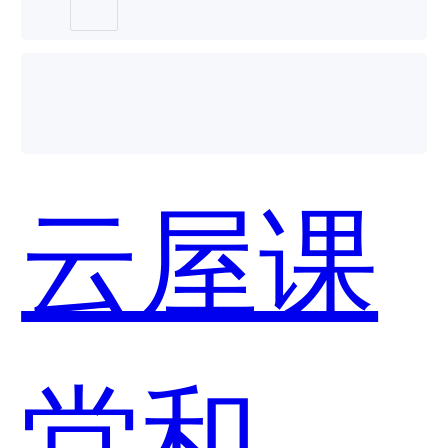
云屋课
堂和云