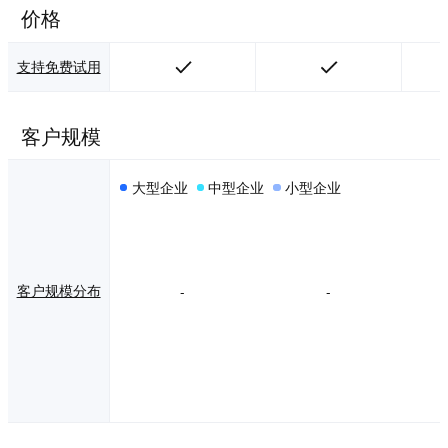
迅速成为众多企业
价格
和团队首选的在线
协作平台。不管是
在大型企业还是中
支持免费试用
小商家，远程办公
和混合办公的趋势
使得更多员工以团
客户规模
队的形式一起使用
Canva可画，团队
数量在过去12个月
大型企业
中型企业
小型企业
实现超过四倍的增
长，诸如Salesforc
e、PayPal、万豪
国际集团、美国航
空等财富世界500
强企业，都已经成
客户规模分布
-
-
为了Canva可画的
企业版用户。