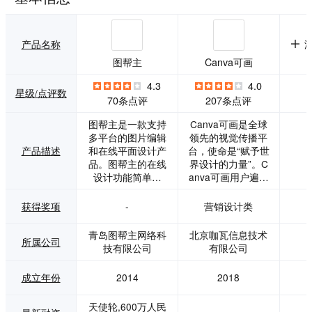
产品名称
图帮主
Canva可画
4.3
4.0
星级/点评数
70条点评
207条点评
图帮主是一款支持
Canva可画是全球
多平台的图片编辑
领先的视觉传播平
产品描述
和在线平面设计产
台，使命是“赋予世
品。图帮主的在线
界设计的力量”。C
设计功能简单实
anva可画用户遍及
用、方便快捷，可
全球190个国家，
以满足中小型企
月活跃用户有6000
获得奖项
-
营销设计类
业、创业公司、自
万，平均每秒就有1
媒体、学生团体和
20个设计在Canva
青岛图帮主网络科
北京咖瓦信息技术
所属公司
个体经营者的自助
可画上产生。 Can
技有限公司
有限公司
平面设计需求。 用
va可画中国打造了
户通过专业设计师
一流的在线设计平
成立年份
2014
2018
提供的模板，只需
台，整合了数以千
简单的拖拉拽，几
万计的高清图片、
天使轮,600万人民
分钟便能轻松完成
中英文字体、原创