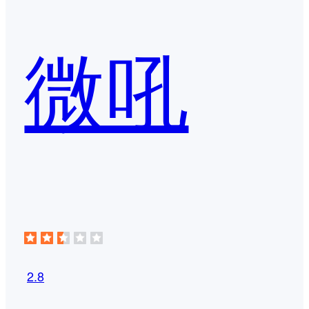
微吼
2.8