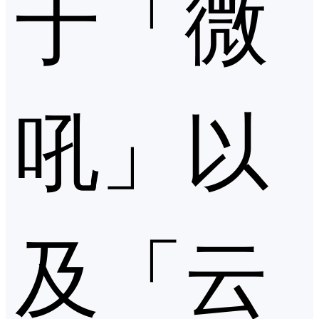
于「微
吼」以
及「云