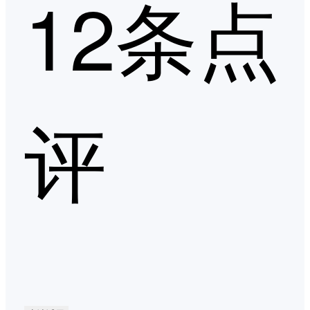
12条点
评